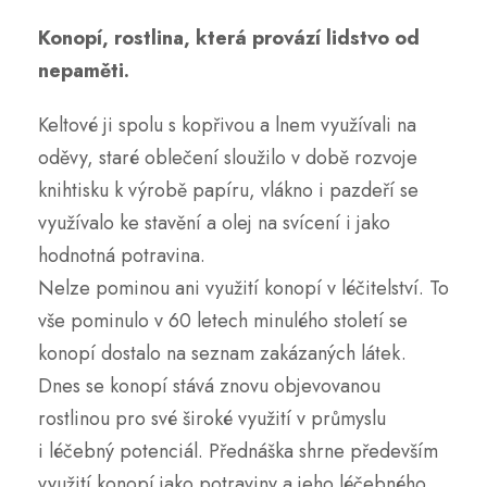
Konopí, rostlina, která provází lidstvo od
nepaměti.
Keltové ji spolu s kopřivou a lnem využívali na
oděvy, staré oblečení sloužilo v době rozvoje
knihtisku k výrobě papíru, vlákno i pazdeří se
využívalo ke stavění a olej na svícení i jako
hodnotná potravina.
Nelze pominou ani využití konopí v léčitelství. To
vše pominulo v 60 letech minulého století se
konopí dostalo na seznam zakázaných látek.
Dnes se konopí stává znovu objevovanou
rostlinou pro své široké využití v průmyslu
i léčebný potenciál. Přednáška shrne především
využití konopí jako potraviny a jeho léčebného