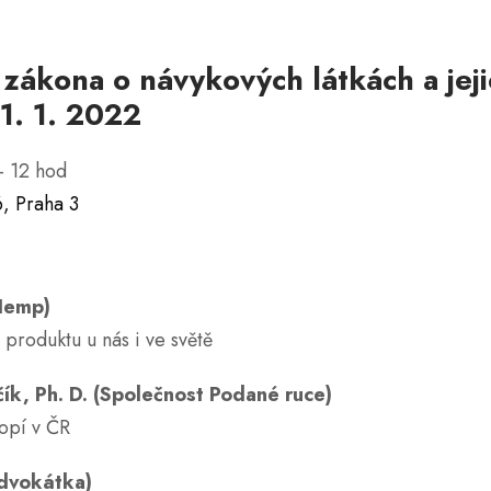
zákona o návykových látkách a jej
1. 1. 2022
– 12 hod
, Praha 3
Hemp)
 produktu u nás i ve světě
ík, Ph. D. (Společnost Podané ruce)
opí v ČR
dvokátka)