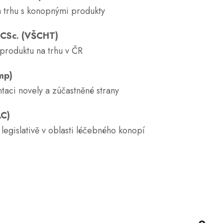
a trhu s konopnými produkty
, CSc. (VŠCHT)
produktu na trhu v ČR
mp)
taci novely a zúčastněné strany
AC)
legislativě v oblasti léčebného konopí