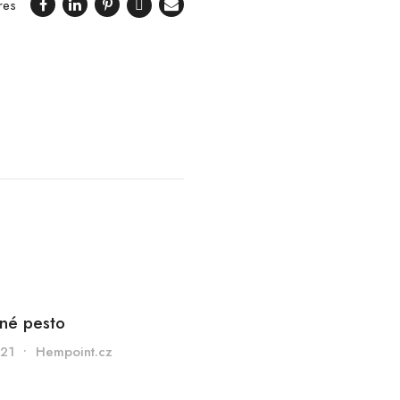
res
né pesto
021
•
Hempoint.cz