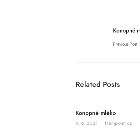
Konopné m
Previous Post
Related Posts
Konopné mléko
9. 6. 2021
•
Hempoint.cz