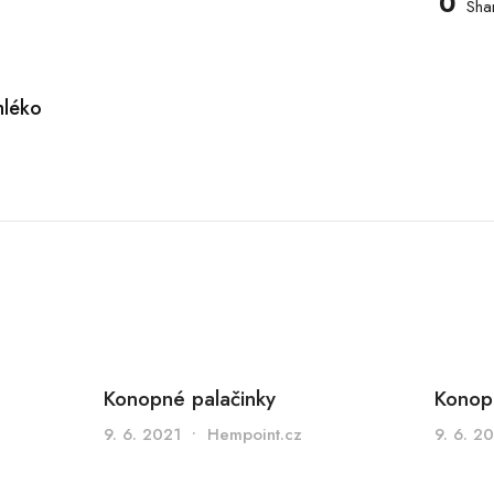
0
Sha
léko
Konopné palačinky
Konop
9. 6. 2021
•
Hempoint.cz
9. 6. 2