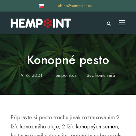
office@hempoint.cz
Konopné pesto
9. 6. 2021
•
Hempoint.cz
•
Bez komentářů
Připravte si pesto trochu jinak rozmixovanim 2
lžíc
konopného oleje
, 2 lžíc
konopných semen
,
hrst nasekaného špenátu, petrželky nebo rukoly.