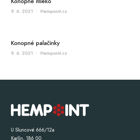
Konopné mléko
9. 6. 2021
•
Hempoint.cz
Konopné palačinky
9. 6. 2021
•
Hempoint.cz
U Sluncové 666/12a
Karlín, 186 00