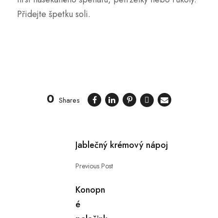
Přidejte špetku soli.
0
Shares
Jablečný krémový nápoj
Previous Post
Konopn
é