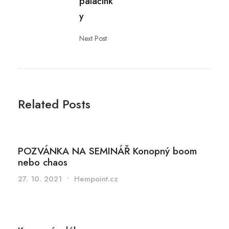
palačink
y
Next Post
Related Posts
POZVÁNKA NA SEMINÁŘ Konopný boom
nebo chaos
27. 10. 2021
•
Hempoint.cz