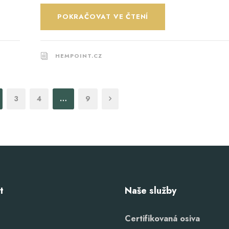
POKRAČOVAT VE ČTENÍ
HEMPOINT.CZ
3
4
…
9
t
Naše služby
Certifikovaná osiva