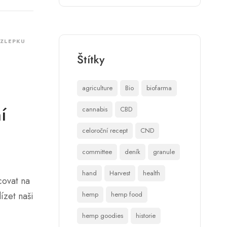
EZLEPKU
Štítky
agriculture
Bio
biofarma
í
cannabis
CBD
celoroční recept
CND
committee
deník
granule
hand
Harvest
health
covat na
ízet naši
hemp
hemp food
hemp goodies
historie