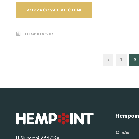
POKRAČOVAT VE ČTENÍ
HEMPOINT.CZ
1
2
Hempoin
O nás
U Sluncové 666/12a