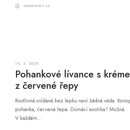
HEMPOINT.CZ
14. 5. 2020
Pohankové lívance s krém
z červené řepy
Rostlinná snídaně bez lepku není žádná věda. Kono
pohanka, červená řepa. Domácí exotika? Možná.
V každém...