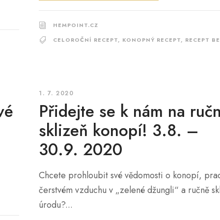
HEMPOINT.CZ
CELOROČNÍ RECEPT
,
KONOPNÝ RECEPT
,
RECEPT B
1. 7. 2020
vé
Přidejte se k nám na ručn
sklizeň konopí! 3.8. –
30.9. 2020
.
Chcete prohloubit své vědomosti o konopí, pra
čerstvém vzduchu v „zelené džungli“ a ručně skl
úrodu?...