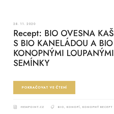
28. 11. 2020
Recept: BIO OVESNA KAŠ
S BIO KANELÁDOU A BIO
KONOPNÝMI LOUPANÝMI
SEMÍNKY
POKRAČOVAT VE ČTENÍ
HEMPOINT.CZ
BIO
,
KONOPÍ
,
KONOPNÝ RECEPT