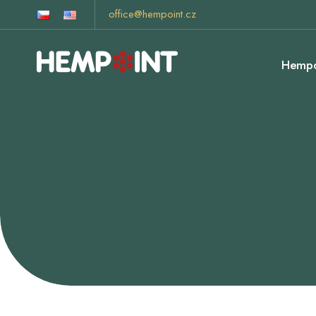
office@hempoint.cz
Hempo