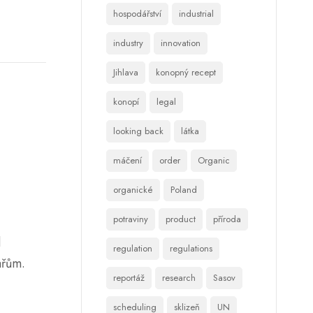
hospodářství
industrial
industry
innovation
Jihlava
konopný recept
konopí
legal
looking back
látka
máčení
order
Organic
organické
Poland
potraviny
product
příroda
d
regulation
regulations
ařům.
reportáž
research
Sasov
scheduling
sklizeň
UN