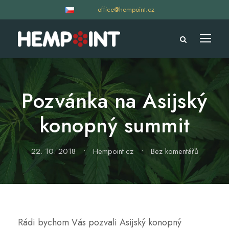
office@hempoint.cz
Pozvánka na Asijský
konopný summit
22. 10. 2018
•
Hempoint.cz
•
Bez komentářů
Rádi bychom Vás pozvali Asijský konopný