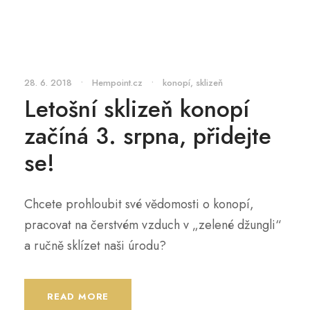
28. 6. 2018
•
Hempoint.cz
•
konopí
,
sklizeň
Letošní sklizeň konopí
začíná 3. srpna, přidejte
se!
Chcete prohloubit své vědomosti o konopí,
pracovat na čerstvém vzduch v „zelené džungli“
a ručně sklízet naši úrodu?
READ MORE