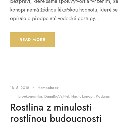
bezpráví, které sama spoluvytvořila tvrzením, že
konopí nemá žádnou lékařskou hodnotu, které se
opíralo o předpojaté vědecké postupy...
READ MORE
18. 5. 2018
•
Hempoint.cz
•
bioekonomika
,
DanuBioValNet
,
klastr
,
konopí
,
Podunají
Rostlina z minulosti
rostlinou budoucnosti