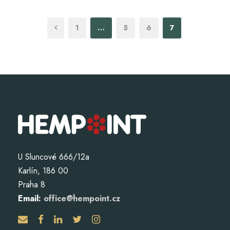
1
…
5
6
7
U Sluncové 666/12a
Karlín, 186 00
Praha 8
Email:
office@hempoint.cz