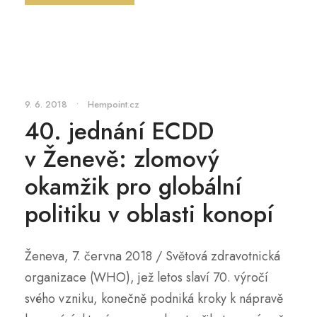
9. 6. 2018
•
Hempoint.cz
40. jednání ECDD
v Ženevě: zlomový
okamžik pro globální
politiku v oblasti konopí
Ženeva, 7. června 2018 / Světová zdravotnická
organizace (WHO), jež letos slaví 70. výročí
svého vzniku, konečně podniká kroky k nápravě