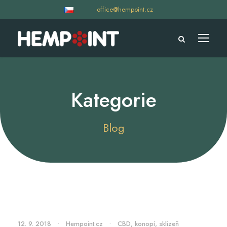
office@hempoint.cz
Kategorie
Blog
12. 9. 2018
•
Hempoint.cz
•
CBD
,
konopí
,
sklizeň