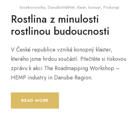
•
bioekonomika
,
DanuBioValNet
,
klastr
,
konopí
,
Podunají
Rostlina z minulosti
rostlinou budoucnosti
V České republice vzniká konopný klaster,
kterého jsme hrdou součástí. Přečtěte si tiskovou
zprávu k akci The Roadmapping Workshop –
HEMP industry in Danube Region.
READ MORE