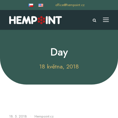
office@hempoint.cz
Day
18 května, 2018
18. 5. 2018
•
Hempoint.cz