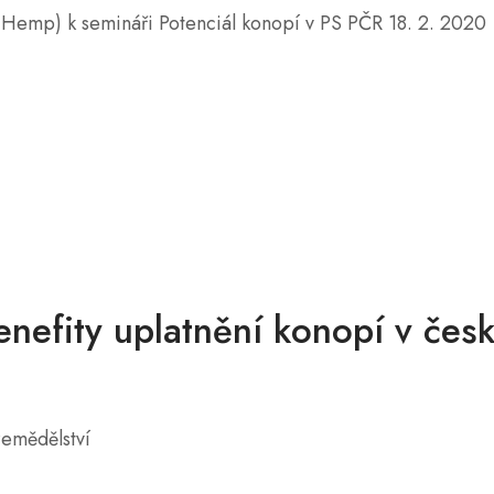
cHemp) k semináři Potenciál konopí v PS PČR 18. 2. 2020
enefity uplatnění konopí v če
 zemědělství