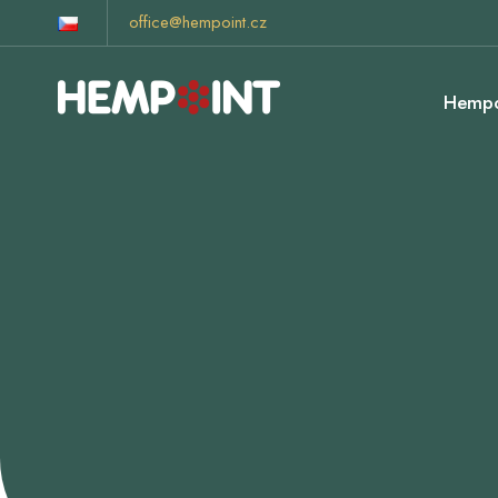
office@hempoint.cz
Hempo