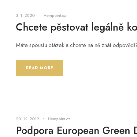
3. 1. 2020
•
Hempoint.cz
Chcete pěstovat legálně ko
Máte spoustu otázek a chcete na ně znát odpovědi? 
READ MORE
20. 12. 2019
•
Hempoint.cz
Podpora European Green 