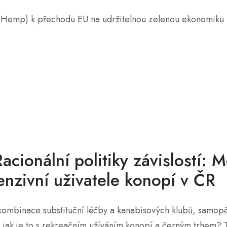
ecHemp) k přechodu EU na udržitelnou zelenou ekonomiku
acionální politiky závislostí: 
enzivní uživatele konopí v ČR
 kombinace substituční léčby a kanabisových klubů, samop
A jak je to s rekreačním užíváním konopí a černým trhem? To