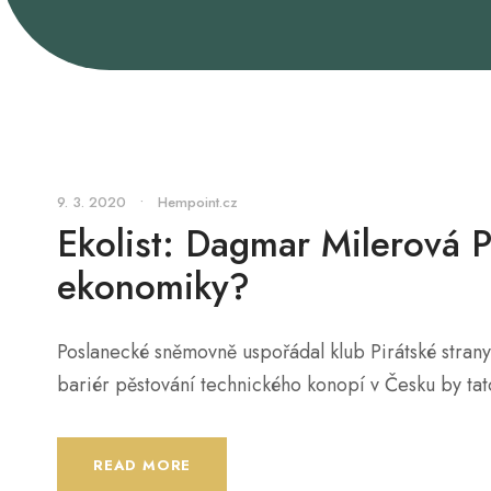
9. 3. 2020
•
Hempoint.cz
Ekolist: Dagmar Milerová P
ekonomiky?
Poslanecké sněmovně uspořádal klub Pirátské strany 
bariér pěstování technického konopí v Česku by tat
READ MORE