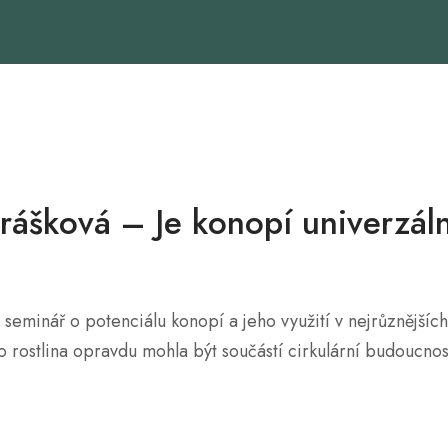
rášková – Je konopí univerzáln
seminář o potenciálu konopí a jeho využití v nejrůznějšíc
o rostlina opravdu mohla být součástí cirkulární budoucno