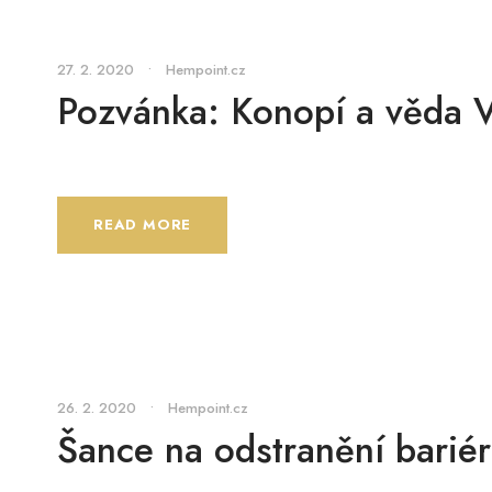
27. 2. 2020
•
Hempoint.cz
Pozvánka: Konopí a věda 
READ MORE
26. 2. 2020
•
Hempoint.cz
Šance na odstranění barié