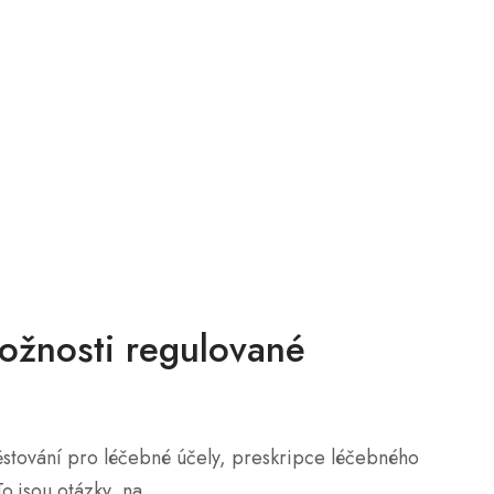
Možnosti regulované
ěstování pro léčebné účely, preskripce léčebného
 jsou otázky, na...