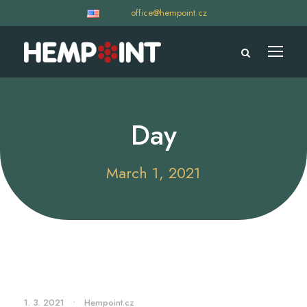
office@hempoint.cz
Day
March 1, 2021
1. 3. 2021
•
Hempoint.cz