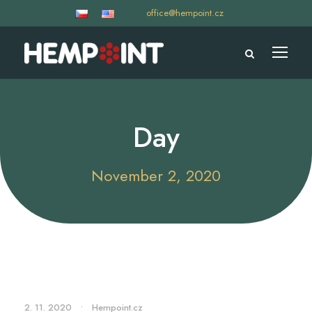
office@hempoint.cz
Day
November 2, 2020
2. 11. 2020
•
Hempoint.cz