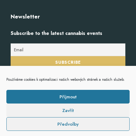
Newsletter
Subscribe to the latest cannabis events
Používáme cookies k optimalizaci našich webových stránek a našich služeb.
Příjmout
Zavřít
© 2023
Hempoint.cz
, veškerá práva vyhrazena.
Předvolby
S
vytvořilo studio
Stanektech.cz