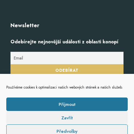
Newsletter
Odebírejte nejnovější události z oblasti konopí
Používáme cookies k optimalizaci našich webových stránek a našich služeb.
Příjmout
Zavřít
© 2023
Hempoint.cz
, veškerá práva vyhrazena.
Předvolby
S
vytvořilo studio
Stanektech.cz