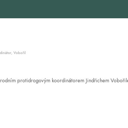
dinátor
,
Vobořil
odním protidrogovým koordinátorem Jindřichem Vobořilem 