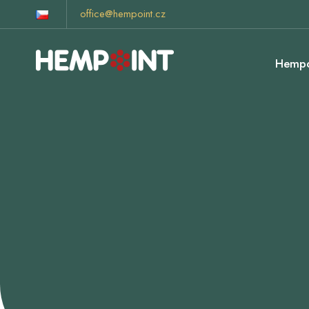
office@hempoint.cz
Hempo