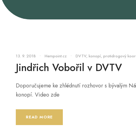
13. 9. 2018
•
Hempoint.cz
•
DVTV
,
konopí
,
protidrogový koor
Jindřich Vobořil v DVTV
Doporučujeme ke zhlédnutí rozhovor s bývalým Nár
konopí. Video zde
READ MORE