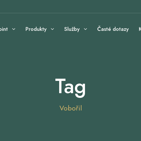
int
Produkty
Služby
Časté dotazy
Tag
Vobořil