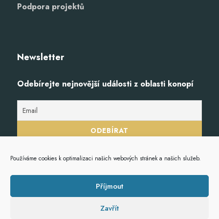
Podpora projektů
Newsletter
Odebírejte nejnovější události z oblasti konopí
Používáme cookies k optimalizaci našich webových stránek a našich služeb.
Příjmout
Zavřít
© 2023
Hempoint.cz
, veškerá práva vyhrazena.