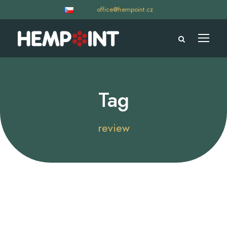
office@hempoint.cz
Tag
review