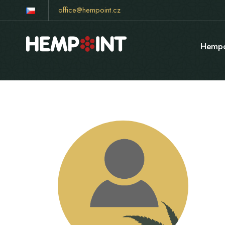
office@hempoint.cz
Hempo