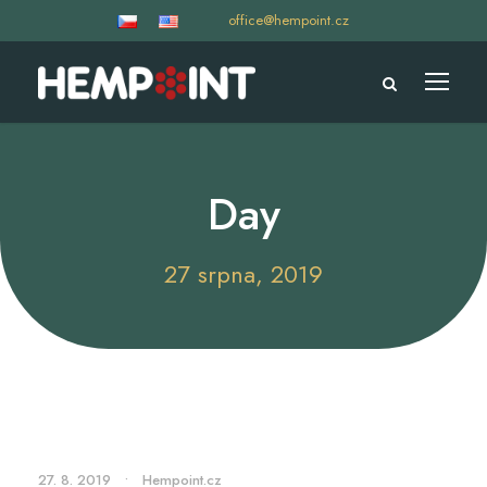
office@hempoint.cz
Day
27 srpna, 2019
27. 8. 2019
•
Hempoint.cz