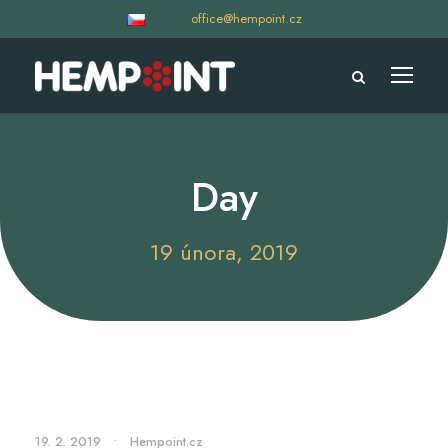
office@hempoint.cz
Day
19 února, 2019
19. 2. 2019
•
Hempoint.cz